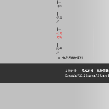
├─
冷柜
├─
保温
柜
├─
巧克
力柜
├─
敞开
柜
食品展示柜系列
友情链接：
品克科技
|
凯特国际
Copyright@2012 frigo.cn All Rights 