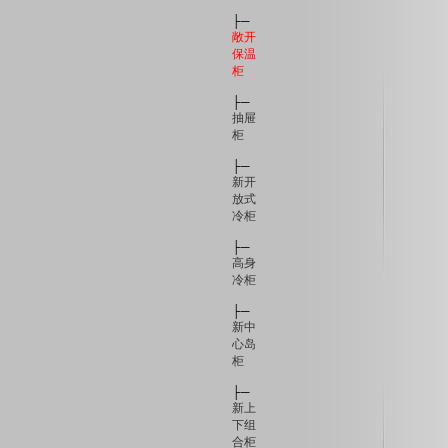
├─
敞开
保温
柜
├─
抽屉
柜
├─
新开
放式
冷柜
├─
高身
冷柜
├─
新中
心岛
柜
├─
新上
下组
合柜