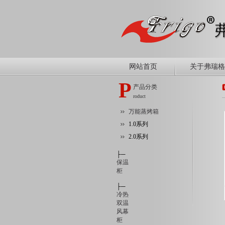
网站首页
关于弗瑞格
P
产品分类
roduct
万能蒸烤箱
1.0系列
2.0系列
├─
保温
柜
├─
冷热
双温
风幕
柜