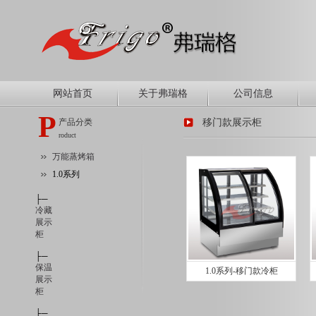
网站首页
关于弗瑞格
公司信息
P
产品分类
移门款展示柜
roduct
万能蒸烤箱
1.0系列
├─
冷藏
展示
柜
├─
保温
1.0系列-移门款冷柜
展示
柜
├─